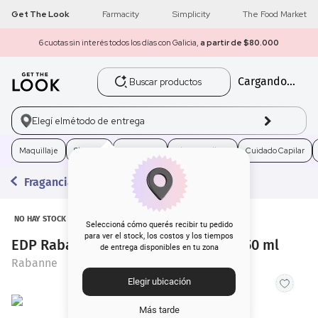
Get The Look
Farmacity
Simplicity
The Food Market
6 cuotas sin interés todos los días con Galicia,
a partir de $80.000
Buscar productos
Cargando...
1
.
get the look
2
.
máscara pestañas
Elegí el
método de entrega
3
.
loreal
Maquillaje
Skincare
Fragancias
Electro Belleza
Cuidado Capilar
Fragancias
4
.
brochas
5
.
corrector
NO HAY STOCK
Seleccioná cómo querés recibir tu pedido
para ver el stock, los costos y los tiempos
EDP Rabanne Lady Million Empire x 50 ml
de entrega disponibles en tu zona
6
.
rubor
Rabanne
Elegir ubicación
7
.
serum
Más tarde