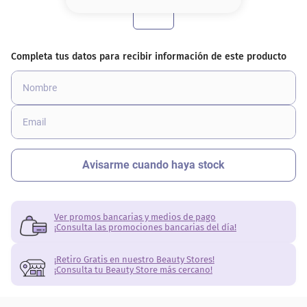
8
.
serum
9
.
cher
10
.
contorno
Ver promos bancarias y medios de pago
¡Consulta las promociones bancarias del día!
¡Retiro Gratis en nuestro Beauty Stores!
¡Consulta tu Beauty Store más cercano!