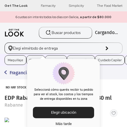
Get The Look
Farmacity
Simplicity
The Food Market
6 cuotas sin interés todos los días con Galicia,
a partir de $80.000
Buscar productos
Cargando...
1
.
get the look
2
.
máscara pestañas
Elegí el
método de entrega
3
.
brochas
Maquillaje
Skincare
Fragancias
Electro Belleza
Cuidado Capilar
Fragancias
4
.
loreal
5
.
corrector
NO HAY STOCK
Seleccioná cómo querés recibir tu pedido
para ver el stock, los costos y los tiempos
EDP Rabanne Lady Million Empire x 80 ml
de entrega disponibles en tu zona
6
.
rubor
Rabanne
Elegir ubicación
7
.
base
Más tarde