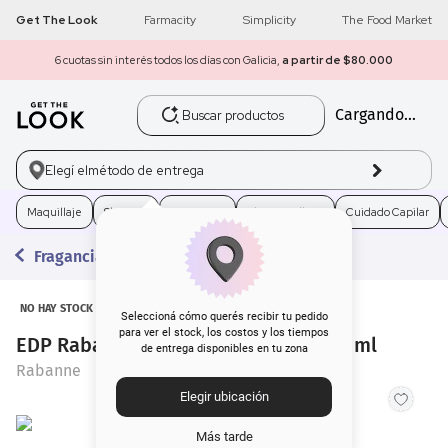
Get The Look
Farmacity
Simplicity
The Food Market
6 cuotas sin interés todos los días con Galicia,
a partir de $80.000
Buscar productos
Cargando...
1
.
get the look
2
.
máscara pestañas
Elegí el
método de entrega
3
.
loreal
Maquillaje
Skincare
Fragancias
Electro Belleza
Cuidado Capilar
Fragancias
4
.
brochas
5
.
corrector
NO HAY STOCK
Seleccioná cómo querés recibir tu pedido
para ver el stock, los costos y los tiempos
EDP Rabanne Olympea Blossom x 30 ml
de entrega disponibles en tu zona
6
.
rubor
Rabanne
Elegir ubicación
7
.
base
Más tarde