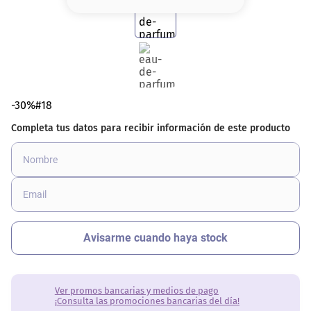
8
.
serum
9
.
cher
10
.
labial
-30%#18
Ver promos bancarias y medios de pago
¡Consulta las promociones bancarias del día!