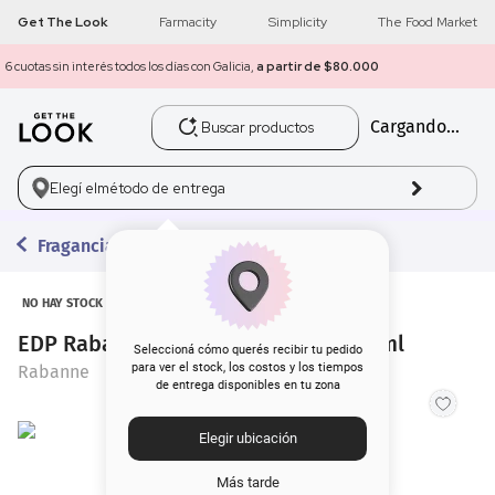
Get The Look
Farmacity
Simplicity
The Food Market
Con tu compra de $80.000 o más
¡Envío gratis a todo el país!
Buscar productos
Cargando...
1
.
get the look
2
.
máscara pestañas
Elegí el
método de entrega
3
.
brochas
Fragancias
4
.
loreal
NO HAY STOCK
EDP Rabanne Olympea Legend x 80 ml
5
.
corrector
Seleccioná cómo querés recibir tu pedido
para ver el stock, los costos y los tiempos
Rabanne
de entrega disponibles en tu zona
6
.
rubor
Elegir ubicación
7
.
base
Más tarde