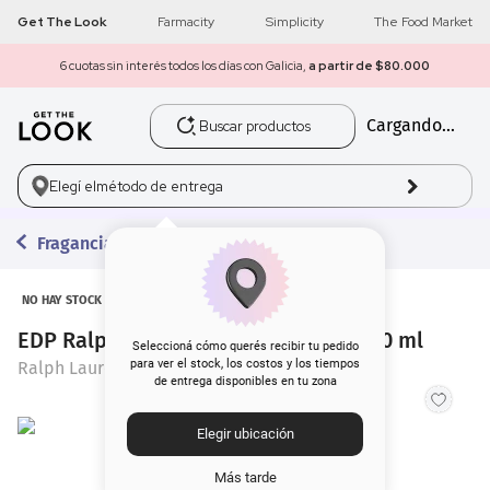
Get The Look
Farmacity
Simplicity
The Food Market
6 cuotas sin interés todos los días con Galicia,
a partir de $80.000
Buscar productos
Cargando...
1
.
get the look
2
.
máscara pestañas
Elegí el
método de entrega
3
.
brochas
Fragancias
4
.
loreal
NO HAY STOCK
EDP Ralph Lauren Ladies Intense x 30 ml
5
.
corrector
Seleccioná cómo querés recibir tu pedido
para ver el stock, los costos y los tiempos
Ralph Lauren
de entrega disponibles en tu zona
6
.
rubor
Elegir ubicación
7
.
base
Más tarde