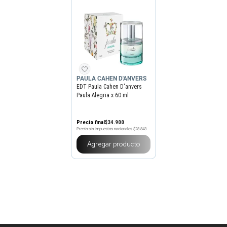
PAULA CAHEN D'ANVERS
EDT Paula Cahen D'anvers
Paula Alegria x 60 ml
Precio final
$
34
.
900
Precio sin impuestos nacionales
$28.843
Agregar producto