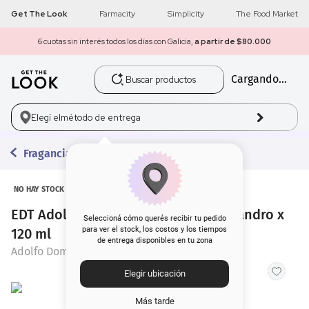
Get The Look
Farmacity
Simplicity
The Food Market
6 cuotas sin interés todos los días con Galicia,
a partir de $80.000
Buscar productos
Cargando...
1
.
get the look
2
.
máscara pestañas
Elegí el
método de entrega
3
.
loreal
Fragancias
4
.
brochas
NO HAY STOCK
EDT Adolfo Domínguez Mimosa Coriandro x
5
.
corrector
Seleccioná cómo querés recibir tu pedido
para ver el stock, los costos y los tiempos
120 ml
de entrega disponibles en tu zona
6
.
rubor
Adolfo Dominguez
Elegir ubicación
7
.
serum
Más tarde