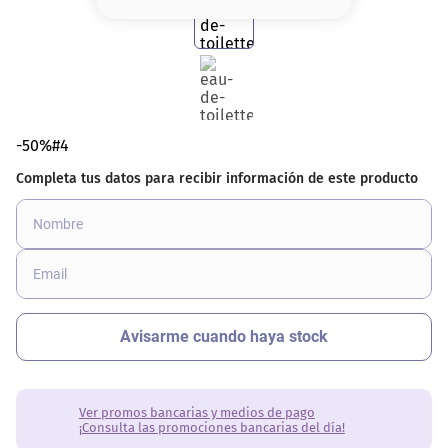
8
.
base
9
.
nyx
10
.
cher
-50%#4
Ver promos bancarias y medios de pago
¡Consulta las promociones bancarias del día!