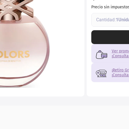
torno
Precio sin impuesto
1
Ver prom
¡Consulta
¡Retiro G
¡Consulta