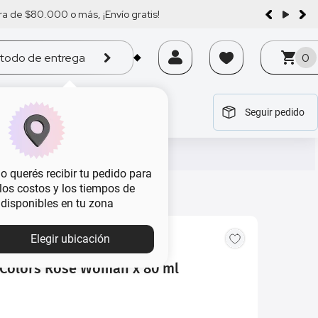
a de $80.000 o más, ¡Envío gratis!
todo de entrega
0
Seguir pedido
tegoría
tegoría
tegoría
tegoría
tegoría
 querés recibir tu pedido para
, los costos y los tiempos de
 disponibles en tu zona
MBA
Elegir ubicación
Colors Rose Woman x 80 ml