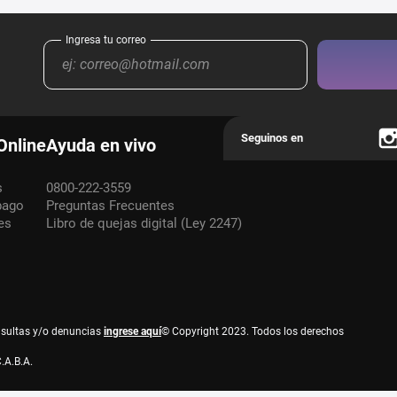
Online
Ayuda en vivo
s
0800-222-3559
pago
Preguntas Frecuentes
es
Libro de quejas digital (Ley 2247)
nsultas y/o denuncias
ingrese aquí
© Copyright 2023. Todos los derechos
.A.B.A.