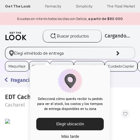
Get The Look
Farmacity
Simplicity
The Food Market
6 cuotas sin interés todos los días con Galicia,
a partir de $80.000
Buscar productos
Cargando...
1
.
get the look
2
.
máscara pestañas
Elegí el
método de entrega
3
.
loreal
Maquillaje
Skincare
Fragancias
Electro Belleza
Cuidado Capilar
Fragancias
4
.
brochas
EDT Cacharel Anaïs x 30 ml
5
.
corrector
Seleccioná cómo querés recibir tu pedido
Cacharel
para ver el stock, los costos y los tiempos
de entrega disponibles en tu zona
6
.
rubor
Elegir ubicación
7
.
serum
Más tarde