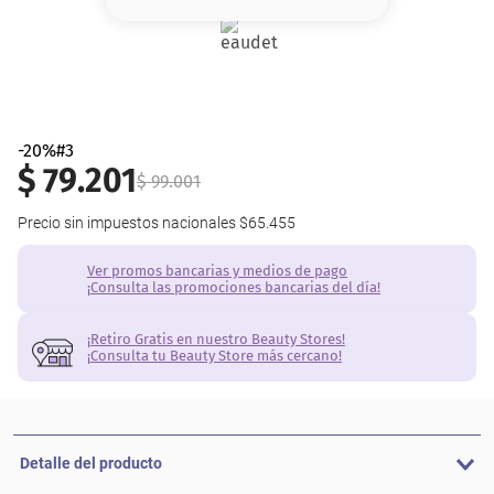
8
.
base
9
.
cher
10
.
nyx
-20%#3
$
79
.
201
$
99
.
001
Precio sin impuestos nacionales
$65.455
Ver promos bancarias y medios de pago
¡Consulta las promociones bancarias del día!
¡Retiro Gratis en nuestro Beauty Stores!
¡Consulta tu Beauty Store más cercano!
Detalle del producto