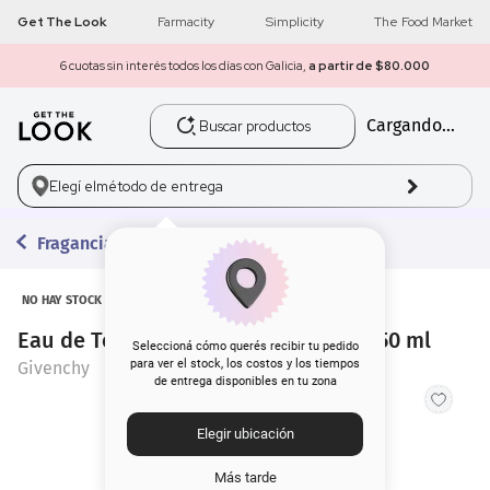
Get The Look
Farmacity
Simplicity
The Food Market
6 cuotas sin interés todos los días con Galicia,
a partir de $80.000
Buscar productos
Cargando...
1
.
get the look
2
.
máscara pestañas
Elegí el
método de entrega
3
.
loreal
Fragancias
4
.
brochas
NO HAY STOCK
Eau de Toilette Givenchy Amarige x 50 ml
5
.
corrector
Seleccioná cómo querés recibir tu pedido
para ver el stock, los costos y los tiempos
Givenchy
de entrega disponibles en tu zona
6
.
rubor
Elegir ubicación
7
.
base
Más tarde