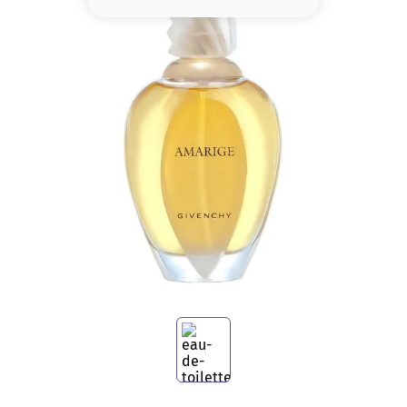
8
.
serum
9
.
cher
10
.
labial