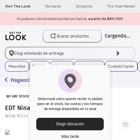
Get The Look
Farmacity
Simplicity
The Food Market
6 cuotas sin interés todos los días con Galicia,
a partir de $80.000
Buscar productos
Cargando...
1
.
get the look
2
.
máscara pestañas
Elegí el
método de entrega
3
.
loreal
Maquillaje
Skincare
Fragancias
Electro Belleza
Cuidado Capilar
Fragancias
4
.
brochas
5
.
corrector
NO HAY STOCK
Seleccioná cómo querés recibir tu pedido
para ver el stock, los costos y los tiempos
EDT Nina Ricci Bella x 80 ml
de entrega disponibles en tu zona
6
.
rubor
Nina Ricci
Elegir ubicación
7
.
base
Más tarde