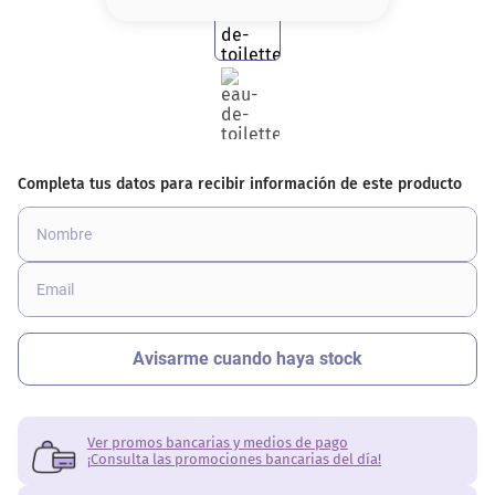
8
.
serum
9
.
cher
10
.
labial
Ver promos bancarias y medios de pago
¡Consulta las promociones bancarias del día!