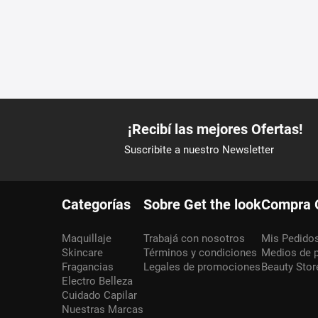
Categorías
Sobre Get the look
Compra 
Maquillaje
Trabajá con nosotros
Mis Pedido
Skincare
Términos y condiciones
Medios de 
Fragancias
Legales de promociones
Beauty Stor
Electro Belleza
Cuidado Capilar
Nuestras Marcas