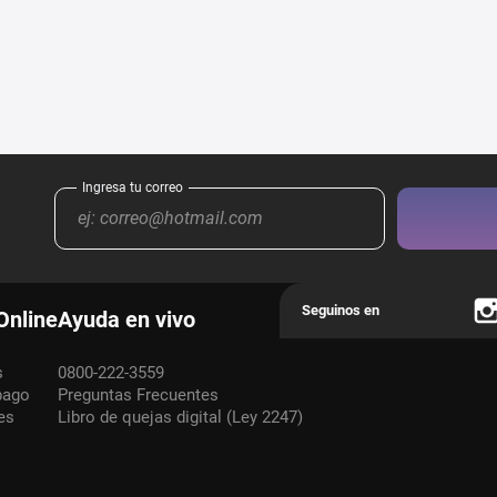
Online
Ayuda en vivo
s
0800-222-3559
pago
Preguntas Frecuentes
es
Libro de quejas digital (Ley 2247)