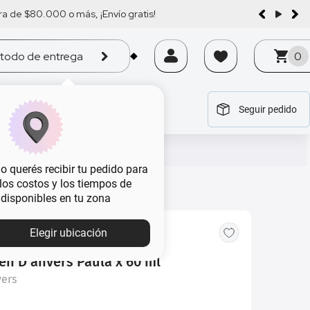
a de $80.000 o más, ¡Envío gratis!
todo de entrega
0
Seguir pedido
tegoría
tegoría
tegoría
tegoría
tegoría
 querés recibir tu pedido para
, los costos y los tiempos de
 disponibles en tu zona
MBA
Elegir ubicación
en D'anvers Paula x 60 ml
vers