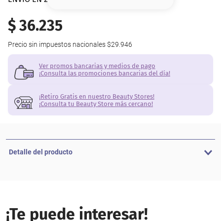
8
.
serum
$
36
.
235
9
.
cher
Precio sin impuestos nacionales
$29.946
10
.
labial
Ver promos bancarias y medios de pago
¡Consulta las promociones bancarias del día!
¡Retiro Gratis en nuestro Beauty Stores!
¡Consulta tu Beauty Store más cercano!
Detalle del producto
¡Te puede interesar!