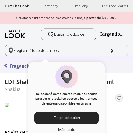
Get The Look
Farmacity
Simplicity
The Food Market
6 cuotas sin interés todos los días con Galicia,
a partir de $80.000
Buscar productos
Cargando...
1
.
get the look
2
.
máscara pestañas
Elegí el
método de entrega
3
.
loreal
Fragancias
4
.
brochas
EDT Shakira Dance Red Midnight x 50 ml
Shakira
5
.
corrector
Seleccioná cómo querés recibir tu pedido
para ver el stock, los costos y los tiempos
de entrega disponibles en tu zona
6
.
rubor
Elegir ubicación
7
.
base
Más tarde
ENVÍO EN 24 hs | AMBA