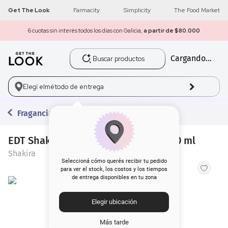
Get The Look
Farmacity
Simplicity
The Food Market
6 cuotas sin interés todos los días con Galicia,
a partir de $80.000
Buscar productos
Cargando...
1
.
get the look
2
.
máscara pestañas
Elegí el
método de entrega
3
.
loreal
Fragancias
4
.
brochas
EDT Shakira Dance Red Midnight x 80 ml
Shakira
5
.
corrector
Seleccioná cómo querés recibir tu pedido
para ver el stock, los costos y los tiempos
de entrega disponibles en tu zona
6
.
rubor
Elegir ubicación
7
.
serum
Más tarde