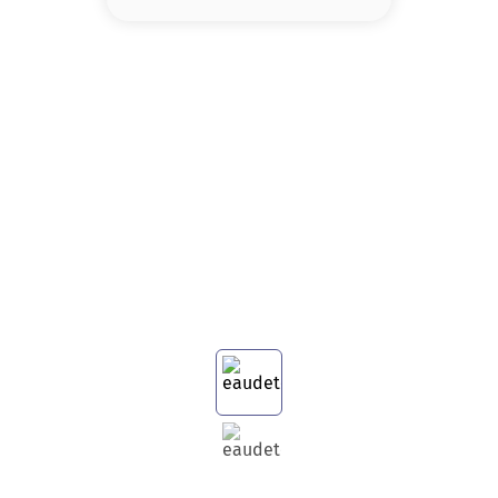
8
.
base
9
.
cher
10
.
nyx