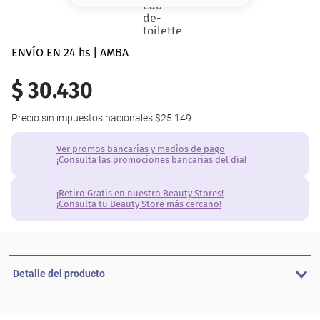
8
.
base
9
.
nyx
ENVÍO EN 24 hs | AMBA
10
.
cher
$
30
.
430
Precio sin impuestos nacionales
$25.149
Ver promos bancarias y medios de pago
¡Consulta las promociones bancarias del día!
¡Retiro Gratis en nuestro Beauty Stores!
¡Consulta tu Beauty Store más cercano!
Detalle del producto