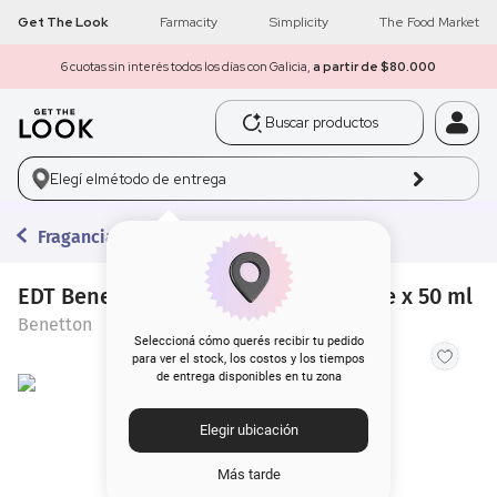
Get The Look
Farmacity
Simplicity
The Food Market
6 cuotas sin interés todos los días con Galicia,
a partir de $80.000
Buscar productos
1
.
get the look
Elegí el
método de entrega
2
.
máscara pestañas
Fragancias
3
.
loreal
4
.
brochas
EDT Benetton United Dream Live Free x 50 ml
Benetton
5
.
corrector
Seleccioná cómo querés recibir tu pedido
para ver el stock, los costos y los tiempos
de entrega disponibles en tu zona
6
.
rubor
Elegir ubicación
7
.
serum
Más tarde