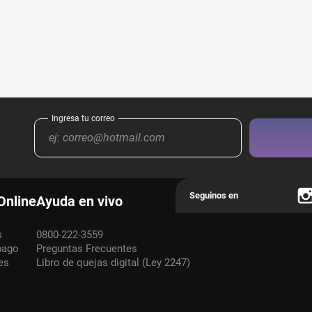
Online
Ayuda en vivo
s
0800-222-3559
pago
Preguntas Frecuentes
es
Libro de quejas digital (Ley 2247)