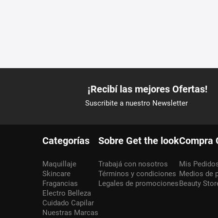
Categorías
Sobre Get the look
Compra 
Maquillaje
Trabajá con nosotros
Mis Pedido
Skincare
Términos y condiciones
Medios de 
Fragancias
Legales de promociones
Beauty Stor
Electro Belleza
Cuidado Capilar
Nuestras Marcas