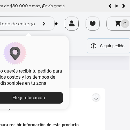
a de $80.000 o más, ¡Envío gratis!
todo de entrega
0
Seguir pedido
tegoría
tegoría
tegoría
tegoría
tegoría
 querés recibir tu pedido para
, los costos y los tiempos de
 disponibles en tu zona
Elegir ubicación
ery Irresistible x 75 ml