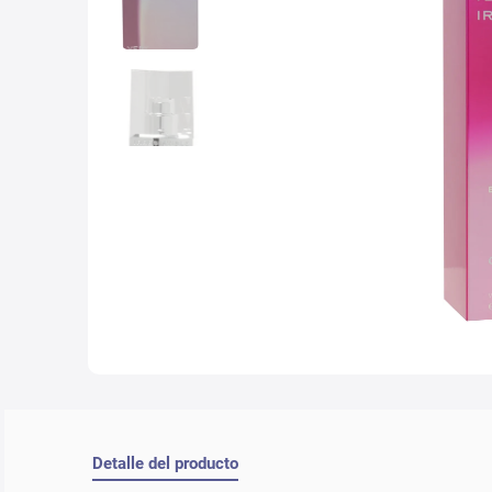
10
.
nyx
Detalle del producto