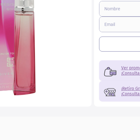
Ver prom
¡Consulta
¡Retiro G
¡Consulta