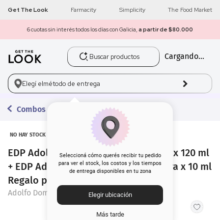
Get The Look
Farmacity
Simplicity
The Food Market
6 cuotas sin interés todos los días con Galicia,
a partir de $80.000
Buscar productos
Cargando...
1
.
get the look
2
.
máscara pestañas
Elegí el
método de entrega
3
.
brochas
Combos con Regalo
4
.
loreal
NO HAY STOCK
EDP Adolfo Domínguez Vetiver Terra x 120 ml
5
.
corrector
Seleccioná cómo querés recibir tu pedido
para ver el stock, los costos y los tiempos
+ EDP Adolfo Domínguez Vetiver Terra x 10 ml
de entrega disponibles en tu zona
6
.
rubor
Regalo por Compra
Adolfo Dominguez
Elegir ubicación
7
.
base
Más tarde