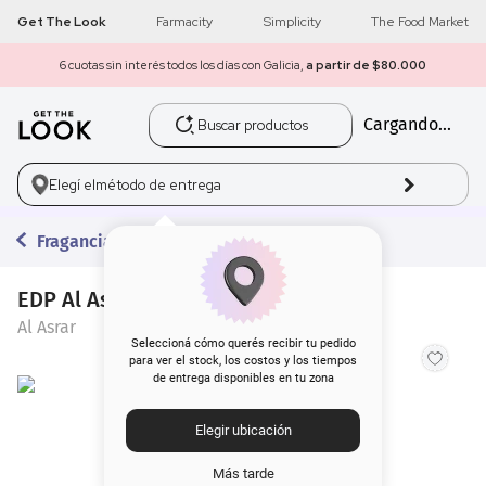
Get The Look
Farmacity
Simplicity
The Food Market
6 cuotas sin interés todos los días con Galicia,
a partir de $80.000
Buscar productos
Cargando...
1
.
get the look
2
.
máscara pestañas
Elegí el
método de entrega
3
.
loreal
Fragancias
4
.
brochas
EDP Al Asrar Zilzal x 100 ml
Al Asrar
5
.
corrector
Seleccioná cómo querés recibir tu pedido
para ver el stock, los costos y los tiempos
de entrega disponibles en tu zona
6
.
rubor
Elegir ubicación
7
.
serum
Más tarde