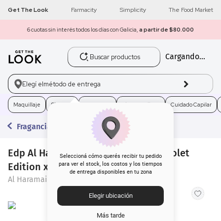
Get The Look
Farmacity
Simplicity
The Food Market
6 cuotas sin interés todos los días con Galicia,
a partir de $80.000
Buscar productos
Cargando...
1
.
get the look
2
.
máscara pestañas
Elegí el
método de entrega
3
.
loreal
Maquillaje
Skincare
Fragancias
Electro Belleza
Cuidado Capilar
Fragancias
4
.
brochas
Edp Al Haramain Amber Oud Ultra Violet
5
.
corrector
Seleccioná cómo querés recibir tu pedido
Edition x 60 ml
para ver el stock, los costos y los tiempos
de entrega disponibles en tu zona
6
.
rubor
Al Haramain
Elegir ubicación
7
.
base
Más tarde