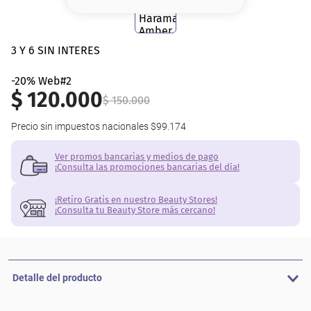
8
.
serum
9
.
cher
3 Y 6 SIN INTERES
10
.
labial
-20% Web#2
$
120
.
000
$
150
.
000
Precio sin impuestos nacionales
$99.174
Ver promos bancarias y medios de pago
¡Consulta las promociones bancarias del día!
¡Retiro Gratis en nuestro Beauty Stores!
¡Consulta tu Beauty Store más cercano!
Detalle del producto