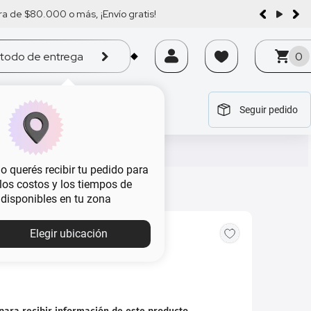
a de $80.000 o más, ¡Envío gratis!
todo de entrega
0
Seguir pedido
tegoría
tegoría
tegoría
tegoría
tegoría
 querés recibir tu pedido para
, los costos y los tiempos de
 disponibles en tu zona
Elegir ubicación
ah Ameerati x 100 ml