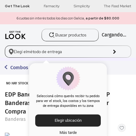
Get The Look
Farmacity
Simplicity
The Food Market
6 cuotas sin interés todos los días con Galicia,
a partir de $80.000
Buscar productos
Cargando...
1
.
get the look
2
.
máscara pestañas
Elegí el
método de entrega
3
.
loreal
Combos con Regalo
4
.
brochas
NO HAY STOCK
EDP Banderas The Icon x 100 ml + EDP
5
.
corrector
Seleccioná cómo querés recibir tu pedido
para ver el stock, los costos y los tiempos
Banderas The Icon x 10 ml Regalo por
de entrega disponibles en tu zona
6
.
rubor
Compra
Banderas
Elegir ubicación
7
.
serum
Más tarde