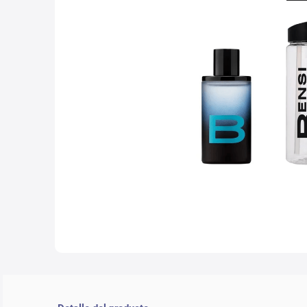
10
.
nyx