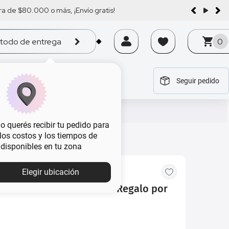
a de $80.000 o más, ¡Envío gratis!
todo de entrega
0
Seguir pedido
tegoría
tegoría
tegoría
tegoría
tegoría
 querés recibir tu pedido para
, los costos y los tiempos de
 disponibles en tu zona
Elegir ubicación
Brave x 100 ml + Botella Regalo por