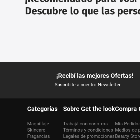
Descubre lo que las per
Categorías
Sobre Get the look
Compra 
Maquillaje
Trabajá con nosotros
Mis Pedido
Skincare
Términos y condiciones
Medios de 
Fragancias
Legales de promociones
Beauty Stor