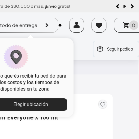
a de $80.000 o más, ¡Envío gratis!
todo de entrega
0
Seguir pedido
tegoría
tegoría
tegoría
tegoría
tegoría
 querés recibir tu pedido para
, los costos y los tiempos de
 disponibles en tu zona
Elegir ubicación
in Everyone x 100 ml