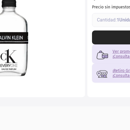
ial
Precio sin impuesto
1
Ver prom
¡Consulta
¡Retiro G
¡Consulta