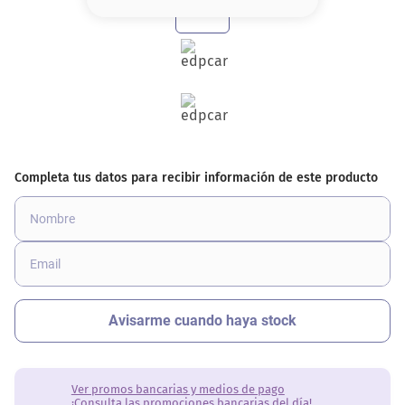
8
.
serum
9
.
cher
10
.
labial
Ver promos bancarias y medios de pago
¡Consulta las promociones bancarias del día!