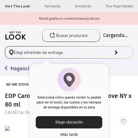
Get The Look
Farmacity
Simplicity
The Food Market
Retirá gratis en nuestros beauty stores
Buscar productos
Cargando...
1
.
get the look
2
.
máscara pestañas
Elegí el
método de entrega
3
.
loreal
Fragancias
4
.
brochas
NO HAY STOCK
EDP Carolina Herrera 212 VIP Rosé I Love NY x
5
.
corrector
Seleccioná cómo querés recibir tu pedido
para ver el stock, los costos y los tiempos
80 ml
de entrega disponibles en tu zona
6
.
rubor
Carolina Herrera
Elegir ubicación
7
.
base
Más tarde