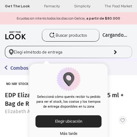
Get The Look
Farmacity
Simplicity
The Food Market
6 cuotas sin interés todos los días con Galicia,
a partir de $80.000
Buscar productos
Cargando...
1
.
get the look
2
.
máscara pestañas
Elegí el
método de entrega
3
.
loreal
Combos con Regalo
4
.
brochas
NO HAY STOCK
EDP Elizabeth Arden 5Th Avenue x 125 ml +
5
.
corrector
Seleccioná cómo querés recibir tu pedido
para ver el stock, los costos y los tiempos
Bag de Regalo
de entrega disponibles en tu zona
6
.
rubor
Elizabeth Arden
Elegir ubicación
7
.
serum
Más tarde