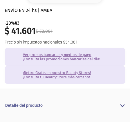
8
.
base
ENVÍO EN 24 hs | AMBA
9
.
nyx
-20%#3
$
41
.
601
10
.
cher
$
52
.
001
Precio sin impuestos nacionales
$34.381
Ver promos bancarias y medios de pago
¡Consulta las promociones bancarias del día!
¡Retiro Gratis en nuestro Beauty Stores!
¡Consulta tu Beauty Store más cercano!
Detalle del producto