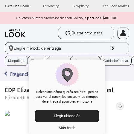
Get The Look
Farmacity
Simplicity
The Food Market
6 cuotas sin interés todos los días con Galicia,
a partir de $80.000
Buscar productos
1
.
get the look
Elegí el
método de entrega
2
.
máscara pestañas
Maquillaje
Skincare
Fragancias
Electro Belleza
Cuidado Capilar
3
.
loreal
Fragancias
4
.
brochas
EDP Elizabeth Arden Sunflowers x 30 ml
5
.
corrector
Seleccioná cómo querés recibir tu pedido
Elizabeth Arden
para ver el stock, los costos y los tiempos
de entrega disponibles en tu zona
6
.
rubor
Elegir ubicación
7
.
serum
Más tarde