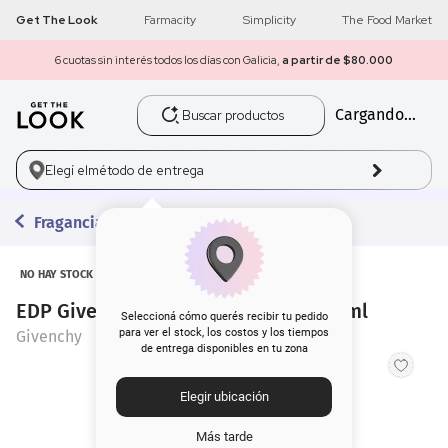
Get The Look
Farmacity
Simplicity
The Food Market
6 cuotas sin interés todos los días con Galicia,
a partir de $80.000
Buscar productos
Cargando...
1
.
get the look
2
.
máscara pestañas
Elegí el
método de entrega
3
.
loreal
Fragancias
4
.
brochas
NO HAY STOCK
EDP Givenchy L Interdit Absolu x 35 ml
5
.
corrector
Seleccioná cómo querés recibir tu pedido
para ver el stock, los costos y los tiempos
Givenchy
de entrega disponibles en tu zona
6
.
rubor
Elegir ubicación
7
.
base
Más tarde