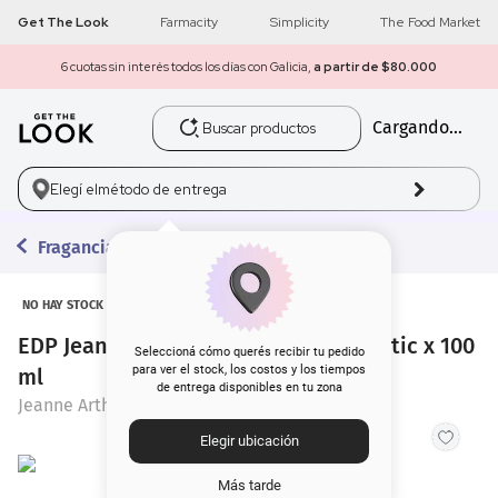
Get The Look
Farmacity
Simplicity
The Food Market
6 cuotas sin interés todos los días con Galicia,
a partir de $80.000
Buscar productos
Cargando...
1
.
get the look
2
.
máscara pestañas
Elegí el
método de entrega
3
.
loreal
Fragancias
4
.
brochas
NO HAY STOCK
EDP Jeanne Arthes Paris Pure Romantic x 100
5
.
corrector
Seleccioná cómo querés recibir tu pedido
para ver el stock, los costos y los tiempos
ml
de entrega disponibles en tu zona
6
.
rubor
Jeanne Arthes Paris
Elegir ubicación
7
.
base
Más tarde