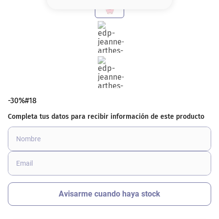
8
.
serum
9
.
cher
10
.
labial
-30%#18