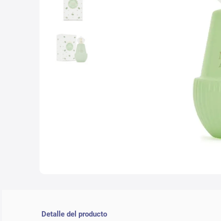
10
.
nyx
Detalle del producto