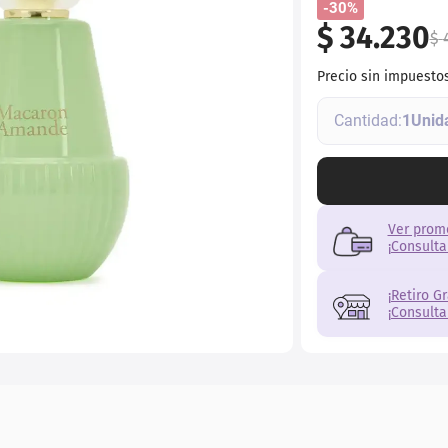
-30%
$
34
.
230
$
Precio sin impuesto
1
Ver prom
¡Consulta
¡Retiro G
¡Consulta