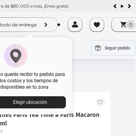
a de $80.000 o más, ¡Envío gratis!
todo de entrega
0
Seguir pedido
tegoría
tegoría
tegoría
tegoría
tegoría
 querés recibir tu pedido para
, los costos y los tiempos de
 disponibles en tu zona
Elegir ubicación
thes Paris Tea Time à Paris Macaron
 ml
is