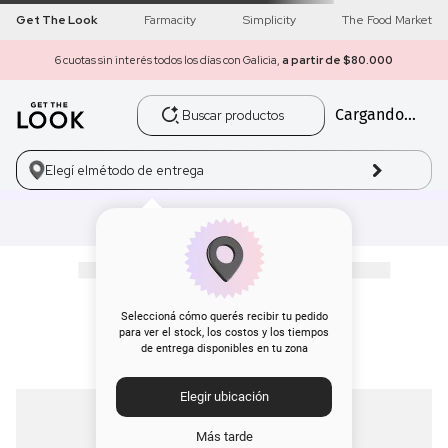
Get The Look
Farmacity
Simplicity
The Food Market
6 cuotas sin interés todos los días con Galicia,
a partir de $80.000
Buscar productos
Cargando...
1
.
get the look
2
.
máscara pestañas
Elegí el
método de entrega
3
.
loreal
4
.
brochas
5
.
corrector
Seleccioná cómo querés recibir tu pedido
para ver el stock, los costos y los tiempos
de entrega disponibles en tu zona
6
.
rubor
Elegir ubicación
7
.
base
Más tarde