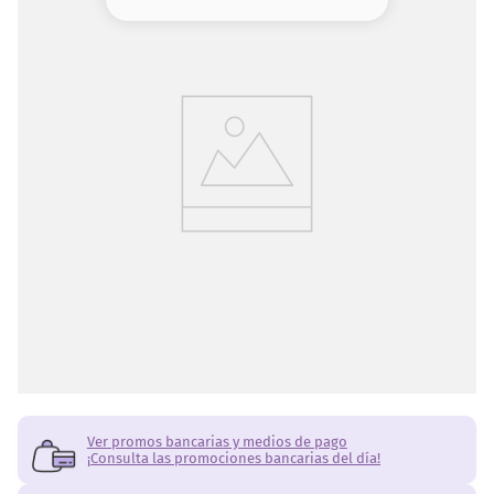
8
.
serum
9
.
cher
10
.
labial
Ver promos bancarias y medios de pago
¡Consulta las promociones bancarias del día!