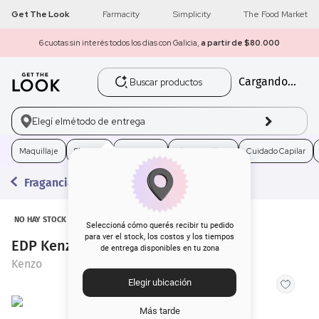
Get The Look
Farmacity
Simplicity
The Food Market
6 cuotas sin interés todos los días con Galicia,
a partir de $80.000
Buscar productos
Cargando...
1
.
get the look
2
.
máscara pestañas
Elegí el
método de entrega
3
.
loreal
Maquillaje
Skincare
Fragancias
Electro Belleza
Cuidado Capilar
Fragancias
4
.
brochas
5
.
corrector
NO HAY STOCK
Seleccioná cómo querés recibir tu pedido
para ver el stock, los costos y los tiempos
EDP Kenzo Flower Ikebana x 75 ml
de entrega disponibles en tu zona
6
.
rubor
Kenzo
Elegir ubicación
7
.
base
Más tarde