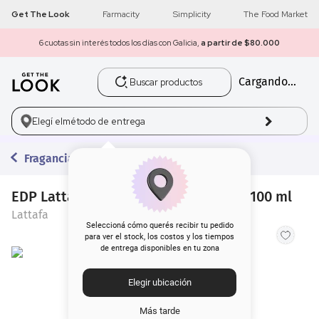
Get The Look
Farmacity
Simplicity
The Food Market
6 cuotas sin interés todos los días con Galicia,
a partir de $80.000
Buscar productos
Cargando...
1
.
get the look
2
.
máscara pestañas
Elegí el
método de entrega
3
.
loreal
Fragancias
4
.
brochas
EDP Lattafa Badee Al Oud Sublime x 100 ml
Lattafa
5
.
corrector
Seleccioná cómo querés recibir tu pedido
para ver el stock, los costos y los tiempos
de entrega disponibles en tu zona
6
.
rubor
Elegir ubicación
7
.
serum
Más tarde