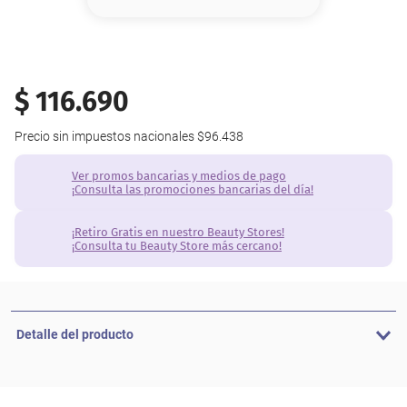
8
.
base
9
.
nyx
10
.
cher
$
116
.
690
Precio sin impuestos nacionales
$96.438
Ver promos bancarias y medios de pago
¡Consulta las promociones bancarias del día!
¡Retiro Gratis en nuestro Beauty Stores!
¡Consulta tu Beauty Store más cercano!
Detalle del producto