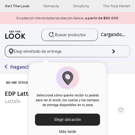
Get The Look
Farmacity
Simplicity
The Food Market
6 cuotas sin interés todos los días con Galicia,
a partir de $80.000
Buscar productos
Cargando...
1
.
get the look
2
.
máscara pestañas
Elegí el
método de entrega
3
.
loreal
Fragancias
4
.
brochas
NO HAY STOCK
EDP Lattafa Eclaire x 100 ml
5
.
corrector
Seleccioná cómo querés recibir tu pedido
para ver el stock, los costos y los tiempos
Lattafa
de entrega disponibles en tu zona
6
.
rubor
Elegir ubicación
7
.
base
Más tarde