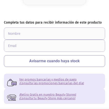
8
.
serum
9
.
cher
10
.
labial
Ver promos bancarias y medios de pago
¡Consulta las promociones bancarias del día!
¡Retiro Gratis en nuestro Beauty Stores!
¡Consulta tu Beauty Store más cercano!