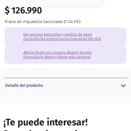
8
.
base
$
126
.
990
9
.
nyx
Precio sin impuestos nacionales
$104.950
10
.
cher
Ver promos bancarias y medios de pago
¡Consulta las promociones bancarias del día!
¡Retiro Gratis en nuestro Beauty Stores!
¡Consulta tu Beauty Store más cercano!
Detalle del producto
¡Te puede interesar!