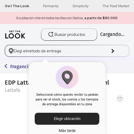
Get The Look
Farmacity
Simplicity
The Food Market
6 cuotas sin interés todos los días con Galicia,
a partir de $80.000
Buscar productos
Cargando...
1
.
get the look
2
.
máscara pestañas
Elegí el
método de entrega
3
.
loreal
Fragancias
4
.
brochas
EDP Lattafa Khamrah Dukhan x 100 ml
Lattafa
5
.
corrector
Seleccioná cómo querés recibir tu pedido
para ver el stock, los costos y los tiempos
de entrega disponibles en tu zona
6
.
rubor
Elegir ubicación
7
.
serum
Más tarde