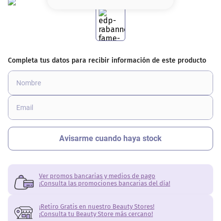
8
.
serum
9
.
cher
10
.
labial
Ver promos bancarias y medios de pago
¡Consulta las promociones bancarias del día!
¡Retiro Gratis en nuestro Beauty Stores!
¡Consulta tu Beauty Store más cercano!