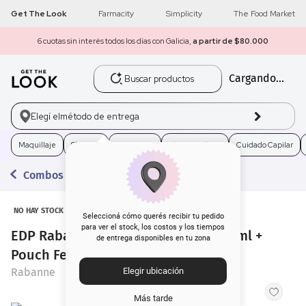
Get The Look
Farmacity
Simplicity
The Food Market
6 cuotas sin interés todos los días con Galicia,
a partir de $80.000
Buscar productos
Cargando...
1
.
get the look
2
.
máscara pestañas
Elegí el
método de entrega
3
.
loreal
Maquillaje
Skincare
Fragancias
Electro Belleza
Cuidado Capilar
Combos con Regalo
4
.
brochas
5
.
corrector
NO HAY STOCK
Seleccioná cómo querés recibir tu pedido
para ver el stock, los costos y los tiempos
EDP Rabanne Fame Recargable x 80 ml +
de entrega disponibles en tu zona
6
.
rubor
Pouch Femenino Regalo por Compra
Rabanne
Elegir ubicación
7
.
base
Más tarde