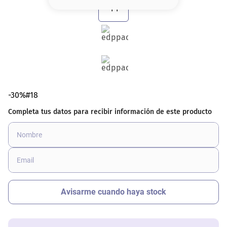
8
.
serum
9
.
cher
10
.
labial
-30%#18