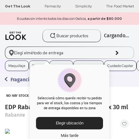
Get The Look
Farmacity
Simplicity
The Food Market
6 cuotas sin interés todos los días con Galicia,
a partir de $80.000
Buscar productos
Cargando...
1
.
get the look
2
.
máscara pestañas
Elegí el
método de entrega
3
.
loreal
Maquillaje
Skincare
Fragancias
Electro Belleza
Cuidado Capilar
Fragancias
4
.
brochas
5
.
corrector
NO HAY STOCK
Seleccioná cómo querés recibir tu pedido
para ver el stock, los costos y los tiempos
EDP Rabanne Lady Million Fabulous x 30 ml
de entrega disponibles en tu zona
6
.
rubor
Rabanne
Elegir ubicación
7
.
base
Más tarde