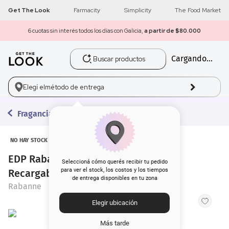
Get The Look
Farmacity
Simplicity
The Food Market
6 cuotas sin interés todos los días con Galicia,
a partir de $80.000
Buscar productos
Cargando...
1
.
get the look
2
.
máscara pestañas
Elegí el
método de entrega
3
.
loreal
Fragancias
4
.
brochas
NO HAY STOCK
EDP Rabanne Million Gold For Her
5
.
corrector
Seleccioná cómo querés recibir tu pedido
para ver el stock, los costos y los tiempos
Recargable x 50 ml
de entrega disponibles en tu zona
6
.
rubor
Rabanne
Elegir ubicación
7
.
base
Más tarde