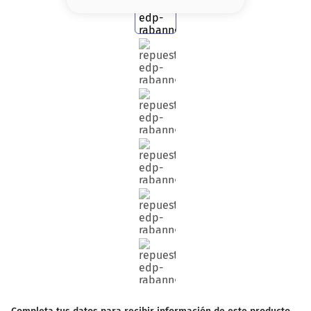
8
.
serum
9
.
cher
10
.
labial