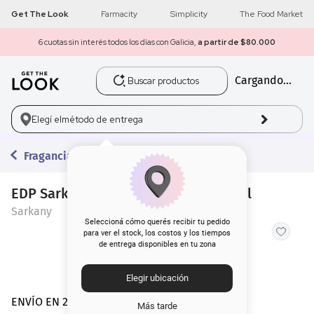
Get The Look
Farmacity
Simplicity
The Food Market
6 cuotas sin interés todos los días con Galicia,
a partir de $80.000
Buscar productos
Cargando...
1
.
get the look
2
.
máscara pestañas
Elegí el
método de entrega
3
.
loreal
Fragancias
4
.
brochas
EDP Sarkany Why Not Excess x 100 ml
Sarkany
5
.
corrector
Seleccioná cómo querés recibir tu pedido
para ver el stock, los costos y los tiempos
de entrega disponibles en tu zona
6
.
rubor
Elegir ubicación
7
.
serum
ENVÍO EN 24 hs | AMBA
Más tarde