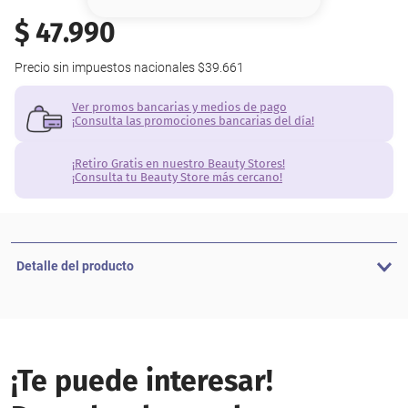
8
.
base
$
47
.
990
9
.
cher
Precio sin impuestos nacionales
$39.661
10
.
nyx
Ver promos bancarias y medios de pago
¡Consulta las promociones bancarias del día!
¡Retiro Gratis en nuestro Beauty Stores!
¡Consulta tu Beauty Store más cercano!
Detalle del producto
¡Te puede interesar!