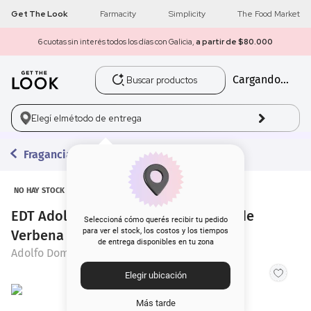
Get The Look
Farmacity
Simplicity
The Food Market
6 cuotas sin interés todos los días con Galicia,
a partir de $80.000
Buscar productos
Cargando...
1
.
get the look
2
.
máscara pestañas
Elegí el
método de entrega
3
.
loreal
Fragancias
4
.
brochas
NO HAY STOCK
EDT Adolfo Domínguez Agua Fresca de
5
.
corrector
Seleccioná cómo querés recibir tu pedido
para ver el stock, los costos y los tiempos
Verbena x 120 ml
de entrega disponibles en tu zona
6
.
rubor
Adolfo Dominguez
Elegir ubicación
7
.
serum
Más tarde