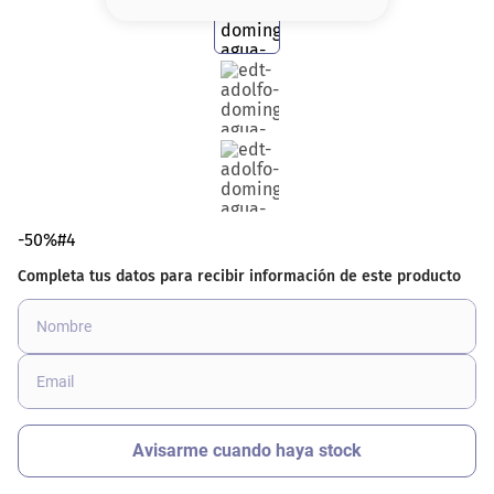
8
.
base
9
.
nyx
10
.
cher
-50%#4