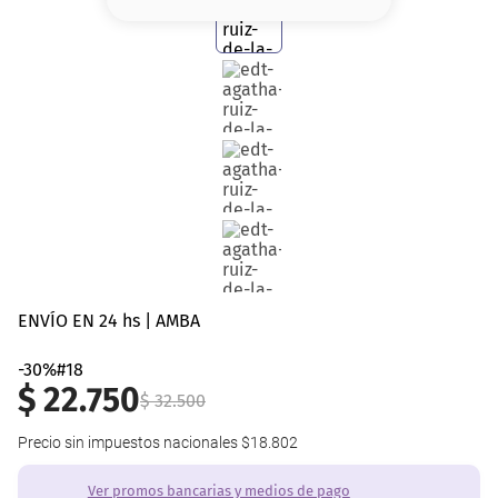
8
.
serum
9
.
cher
10
.
labial
ENVÍO EN 24 hs | AMBA
-30%#18
$
22
.
750
$
32
.
500
Precio sin impuestos nacionales
$18.802
Ver promos bancarias y medios de pago