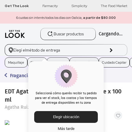
Get The Look
Farmacity
Simplicity
The Food Market
6 cuotas sin interés todos los días con Galicia,
a partir de $80.000
Buscar productos
Cargando...
1
.
get the look
2
.
máscara pestañas
Elegí el
método de entrega
3
.
loreal
Maquillaje
Skincare
Fragancias
Electro Belleza
Cuidado Capilar
Fragancias
4
.
brochas
EDT Agatha Ruiz de La Prada Gotas Le x 100
5
.
corrector
Seleccioná cómo querés recibir tu pedido
ml
para ver el stock, los costos y los tiempos
de entrega disponibles en tu zona
6
.
rubor
Agatha Ruiz de la Prada
Elegir ubicación
7
.
base
Más tarde