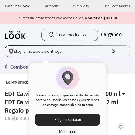
Get The Look
Farmacity
Simplicity
The Food Market
6 cuotas sin interés todos los días con Galicia,
a partir de $80.000
Buscar productos
Cargando...
1
.
get the look
2
.
máscara pestañas
Elegí el
método de entrega
3
.
loreal
Combos con Regalo
4
.
brochas
NO HAY STOCK
EDT Calvin Klein Everyone Unisex x 200 ml +
5
.
corrector
Seleccioná cómo querés recibir tu pedido
para ver el stock, los costos y los tiempos
EDT Calvin Klein Everyone Unisex x 1,2 ml
de entrega disponibles en tu zona
6
.
rubor
Regalo por Compra
Calvin Klein
Elegir ubicación
7
.
serum
Más tarde