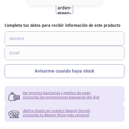
8
.
base
9
.
cher
10
.
nyx
Ver promos bancarias y medios de pago
¡Consulta las promociones bancarias del día!
¡Retiro Gratis en nuestro Beauty Stores!
¡Consulta tu Beauty Store más cercano!