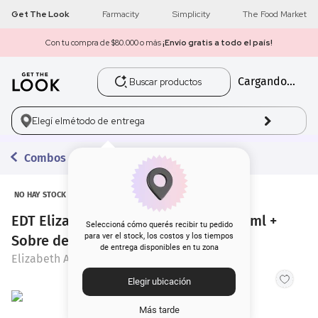
Get The Look
Farmacity
Simplicity
The Food Market
Con tu compra de $80.000 o más
¡Envío gratis a todo el país!
Buscar productos
Cargando...
1
.
get the look
2
.
máscara pestañas
Elegí el
método de entrega
3
.
loreal
Combos con Regalo
4
.
brochas
NO HAY STOCK
EDT Elizabeth Arden Green Tea x 100 ml +
5
.
corrector
Seleccioná cómo querés recibir tu pedido
para ver el stock, los costos y los tiempos
Sobre de Regalo
de entrega disponibles en tu zona
6
.
rubor
Elizabeth Arden
Elegir ubicación
7
.
serum
Más tarde