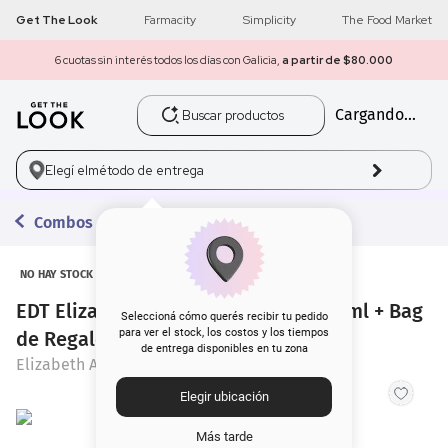
Get The Look
Farmacity
Simplicity
The Food Market
6 cuotas sin interés todos los días con Galicia,
a partir de $80.000
Buscar productos
Cargando...
1
.
get the look
2
.
máscara pestañas
Elegí el
método de entrega
3
.
loreal
Combos con Regalo
4
.
brochas
NO HAY STOCK
EDT Elizabeth Arden Red Door x 100 ml + Bag
5
.
corrector
Seleccioná cómo querés recibir tu pedido
para ver el stock, los costos y los tiempos
de Regalo
de entrega disponibles en tu zona
6
.
rubor
Elizabeth Arden
Elegir ubicación
7
.
serum
Más tarde