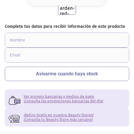
8
.
base
9
.
nyx
10
.
cher
Ver promos bancarias y medios de pago
¡Consulta las promociones bancarias del día!
¡Retiro Gratis en nuestro Beauty Stores!
¡Consulta tu Beauty Store más cercano!