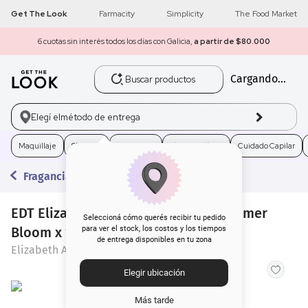
Get The Look
Farmacity
Simplicity
The Food Market
6 cuotas sin interés todos los días con Galicia,
a partir de $80.000
Buscar productos
Cargando...
1
.
get the look
2
.
máscara pestañas
Elegí el
método de entrega
3
.
loreal
Maquillaje
Skincare
Fragancias
Electro Belleza
Cuidado Capilar
Fragancias
4
.
brochas
EDT Elizabeth Arden Sunflowers Summer
5
.
corrector
Seleccioná cómo querés recibir tu pedido
Bloom x 100 ml
para ver el stock, los costos y los tiempos
de entrega disponibles en tu zona
6
.
rubor
Elizabeth Arden
Elegir ubicación
7
.
serum
Más tarde