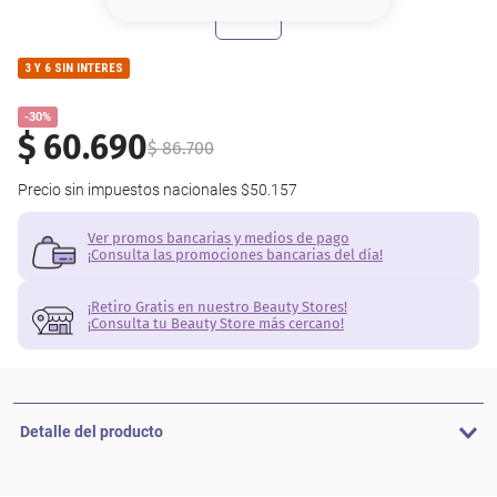
8
.
base
9
.
nyx
3 Y 6 SIN INTERES
10
.
cher
-30%
$
60
.
690
$
86
.
700
Precio sin impuestos nacionales
$50.157
Ver promos bancarias y medios de pago
¡Consulta las promociones bancarias del día!
¡Retiro Gratis en nuestro Beauty Stores!
¡Consulta tu Beauty Store más cercano!
Detalle del producto