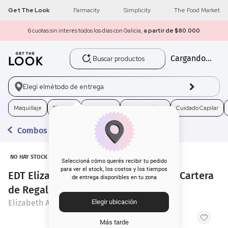
Get The Look
Farmacity
Simplicity
The Food Market
6 cuotas sin interés todos los días con Galicia,
a partir de $80.000
Buscar productos
Cargando...
1
.
get the look
2
.
máscara pestañas
Elegí el
método de entrega
3
.
loreal
Maquillaje
Skincare
Fragancias
Electro Belleza
Cuidado Capilar
Combos con Regalo
4
.
brochas
5
.
corrector
NO HAY STOCK
Seleccioná cómo querés recibir tu pedido
para ver el stock, los costos y los tiempos
EDT Elizabeth White Tea Wild Rose + Cartera
de entrega disponibles en tu zona
6
.
rubor
de Regalo
Elizabeth Arden
Elegir ubicación
7
.
serum
Más tarde