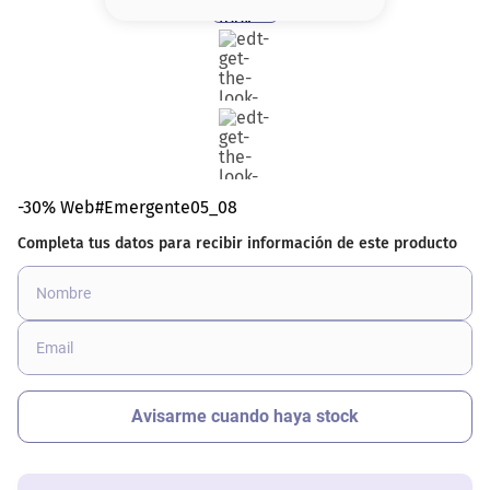
8
.
serum
9
.
cher
10
.
labial
-30% Web#Emergente05_08