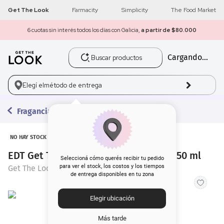
Get The Look
Farmacity
Simplicity
The Food Market
6 cuotas sin interés todos los días con Galicia,
a partir de $80.000
Buscar productos
Cargando...
1
.
get the look
2
.
máscara pestañas
Elegí el
método de entrega
3
.
loreal
Fragancias
4
.
brochas
NO HAY STOCK
EDT Get The Look Donna Valentina x 50 ml
5
.
corrector
Seleccioná cómo querés recibir tu pedido
para ver el stock, los costos y los tiempos
Get The Look
de entrega disponibles en tu zona
6
.
rubor
Elegir ubicación
7
.
base
Más tarde