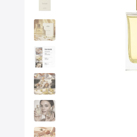
10
.
nyx