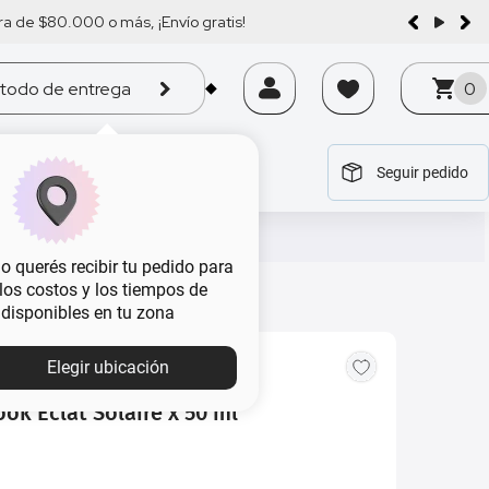
a de $80.000 o más, ¡Envío gratis!
todo de entrega
0
Seguir pedido
tegoría
tegoría
tegoría
tegoría
tegoría
 querés recibir tu pedido para
, los costos y los tiempos de
 disponibles en tu zona
Elegir ubicación
ok Éclat Solaire x 50 ml