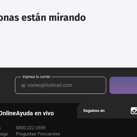
sonas están mirando
Online
Ayuda en vivo
s
0800-222-3559
pago
Preguntas Frecuentes