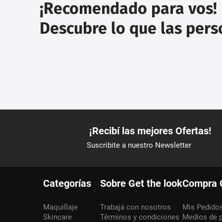
¡Recomendado para vos!
Descubre lo que las per
Categorías
Sobre Get the look
Compra 
Maquillaje
Trabajá con nosotros
Mis Pedido
Skincare
Términos y condiciones
Medios de 