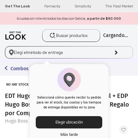
Get The Look
Farmacity
Simplicity
The Food Market
6 cuotas sin interés todos los días con Galicia,
a partir de $80.000
Buscar productos
Cargando...
1
.
get the look
2
.
máscara pestañas
Elegí el
método de entrega
3
.
loreal
Combos con Regalo
4
.
brochas
NO HAY STOCK
EDT Hugo Boss Bottled Tonic x 100 ml + EDP
5
.
corrector
Seleccioná cómo querés recibir tu pedido
para ver el stock, los costos y los tiempos
Hugo Boss Intense Sampling x 1.2 ml Regalo
de entrega disponibles en tu zona
6
.
rubor
por Compra
Hugo Boss
Elegir ubicación
7
.
serum
Más tarde