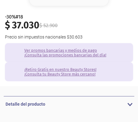
8
.
base
9
.
cher
-30%#18
$
37
.
030
$
52
.
900
10
.
nyx
Precio sin impuestos nacionales
$30.603
Ver promos bancarias y medios de pago
¡Consulta las promociones bancarias del día!
¡Retiro Gratis en nuestro Beauty Stores!
¡Consulta tu Beauty Store más cercano!
Detalle del producto