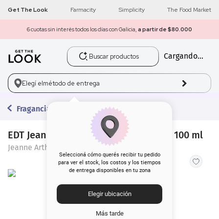
Get The Look
Farmacity
Simplicity
The Food Market
6 cuotas sin interés todos los días con Galicia,
a partir de $80.000
Buscar productos
Cargando...
1
.
get the look
2
.
máscara pestañas
Elegí el
método de entrega
3
.
loreal
Fragancias
4
.
brochas
EDT Jeanne Arthes París Night Club x 100 ml
Jeanne Arthes Paris
5
.
corrector
Seleccioná cómo querés recibir tu pedido
para ver el stock, los costos y los tiempos
de entrega disponibles en tu zona
6
.
rubor
Elegir ubicación
7
.
serum
Más tarde