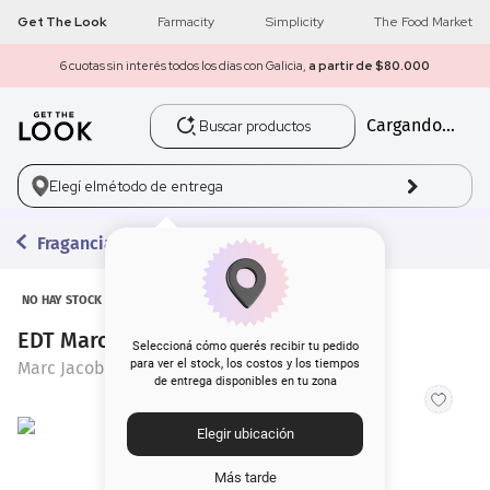
Get The Look
Farmacity
Simplicity
The Food Market
6 cuotas sin interés todos los días con Galicia,
a partir de $80.000
Buscar productos
Cargando...
1
.
get the look
2
.
máscara pestañas
Elegí el
método de entrega
3
.
loreal
Fragancias
4
.
brochas
NO HAY STOCK
EDT Marc Jacobs Daisy Love x 50 ml
5
.
corrector
Seleccioná cómo querés recibir tu pedido
para ver el stock, los costos y los tiempos
Marc Jacobs
de entrega disponibles en tu zona
6
.
rubor
Elegir ubicación
7
.
serum
Más tarde