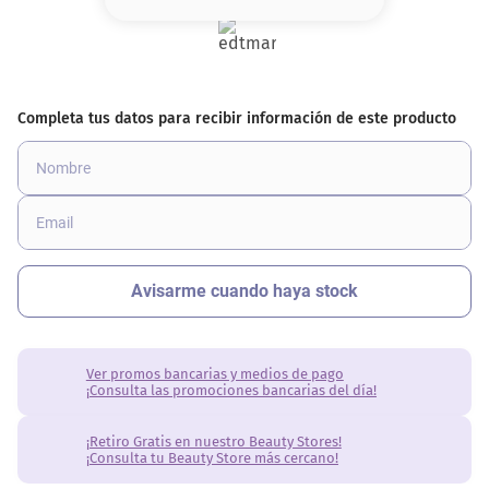
8
.
base
9
.
cher
10
.
nyx
Ver promos bancarias y medios de pago
¡Consulta las promociones bancarias del día!
¡Retiro Gratis en nuestro Beauty Stores!
¡Consulta tu Beauty Store más cercano!