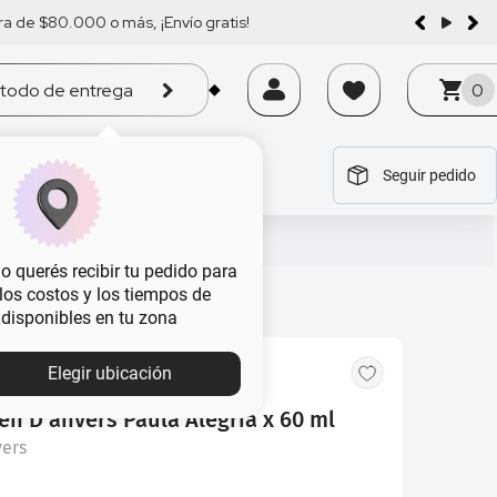
a de $80.000 o más, ¡Envío gratis!
todo de entrega
0
Seguir pedido
tegoría
tegoría
tegoría
tegoría
tegoría
 querés recibir tu pedido para
, los costos y los tiempos de
 disponibles en tu zona
MBA
Elegir ubicación
en D'anvers Paula Alegria x 60 ml
vers