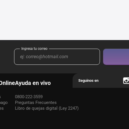
Online
Ayuda en vivo
s
0800-222-3559
pago
Preguntas Frecuentes
es
Libro de quejas digital (Ley 2247)