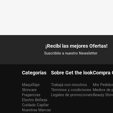
Categorías
Sobre Get the look
Compra 
Maquillaje
Trabajá con nosotros
Mis Pedido
Skincare
Términos y condiciones
Medios de 
Fragancias
Legales de promociones
Beauty Stor
Electro Belleza
Cuidado Capilar
Nuestras Marcas